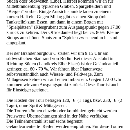
Süden oder Südwesten (Elbe). Hierbei kommen wir an für
Mittelbrandenburg typischen Gräben, Spargelfeldern und
"Bergen" vorbei. Einige Aussichtspunkte laden zu einem
kurzen Halt ein. Gegen Mittag gibt es einen Stopp (mit
Tankstelle) zum Essen, um dann in einem Bogen mit
"Spielplätzen" (Kiesgruben) zum Ausgangspunkt gegen 17.00
zurück zu kehren. Der Offroadanteil liegt bei ca. 80%. Kleine
Stopps an schönen Spots zum "Spielen zwischendurch" sind
eingeplant.
Bei der Brandenburgtour C starten wir um 9.15 Uhr am
südwestlichen Stadtrand von Berlin. Bei dieser Ausfahrt in
Richtung Süden (Landkreis Elbe Elster) ist der Geländeanteil
geringer, ca. 60 - 70 %. Wir fahren über Plattenwege,
selbstverständlich auch Wiesen- und Feldwege. Zum
Mittagessen kehren wir auf einen Imbiss ein. Gegen 17.00 Uhr
kommen wir zum Ausgangspunkt zurück. Diese Tour ist auch
für Einsteiger geeignet.
Die Kosten der Tour betragen 120,- € (1 Tag), bzw. 230,- € (2
Tage), ohne Sprit & Mittagessen.
Die Touren können einzeln oder kombiniert gebucht werden.
Preiswerte Übernachtungen sind in der Nähe verfügbar.
Die Teilnehmerzahl ist auf sechs begrenzt.
Geländeorientierte Reifen werden empfohlen. Für diese Touren